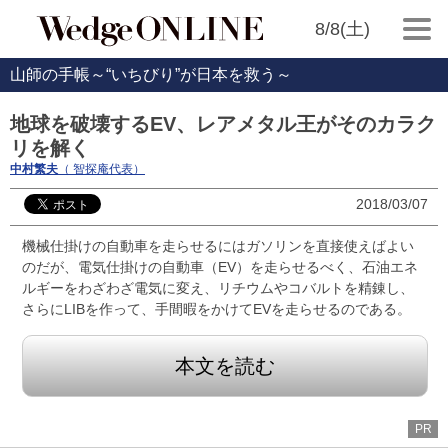
8/8(土)
山師の手帳～“いちびり”が日本を救う～
地球を破壊するEV、レアメタル王がそのカラク
リを解く
中村繁夫
（ 智探庵代表）
2018/03/07
機械仕掛けの自動車を走らせるにはガソリンを直接使えばよい
のだが、電気仕掛けの自動車（EV）を走らせるべく、石油エネ
ルギーをわざわざ電気に変え、リチウムやコバルトを精錬し、
さらにLIBを作って、手間暇をかけてEVを走らせるのである。
本文を読む
PR