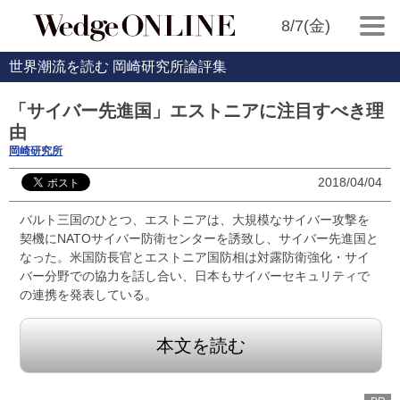
8/7(金)
世界潮流を読む 岡崎研究所論評集
「サイバー先進国」エストニアに注目すべき理
由
岡崎研究所
2018/04/04
バルト三国のひとつ、エストニアは、大規模なサイバー攻撃を
契機にNATOサイバー防衛センターを誘致し、サイバー先進国と
なった。米国防長官とエストニア国防相は対露防衛強化・サイ
バー分野での協力を話し合い、日本もサイバーセキュリティで
の連携を発表している。
本文を読む