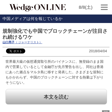
8/8(土)
中国メディアは何を報じているか
規制強化でも中国でブロックチェーンが注目さ
れ続けるワケ
山口亮子
（ ジャーナリスト）
2018/04/04
世界最大級の仮想通貨取引所のバイナンスに、無登録のまま国
内で営業しているとして金融庁が先月警告を出し、同社は香港
にあった拠点をマルタ島に移すと発表した。さまざまな規制に
もかかわらず、中国のブロックチェーンに対する熱量は下がり
そうにない。
本文を読む