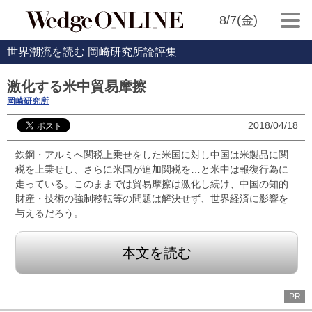
8/7(金)
世界潮流を読む 岡崎研究所論評集
激化する米中貿易摩擦
岡崎研究所
2018/04/18
鉄鋼・アルミへ関税上乗せをした米国に対し中国は米製品に関
税を上乗せし、さらに米国が追加関税を…と米中は報復行為に
走っている。このままでは貿易摩擦は激化し続け、中国の知的
財産・技術の強制移転等の問題は解決せず、世界経済に影響を
与えるだろう。
本文を読む
PR