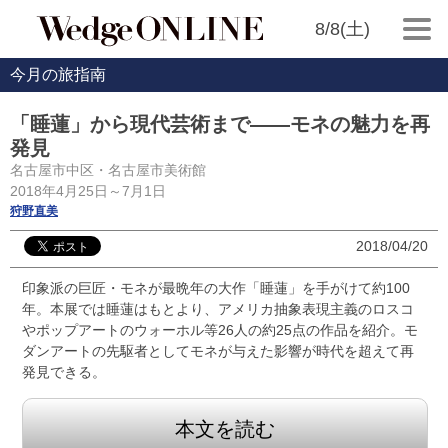
8/8(土)
今月の旅指南
「睡蓮」から現代芸術まで――モネの魅力を再
発見
名古屋市中区・名古屋市美術館
2018年4月25日～7月1日
狩野直美
2018/04/20
印象派の巨匠・モネが最晩年の大作「睡蓮」を手がけて約100
年。本展では睡蓮はもとより、アメリカ抽象表現主義のロスコ
やポップアートのウォーホル等26人の約25点の作品を紹介。モ
ダンアートの先駆者としてモネが与えた影響が時代を超えて再
発見できる。
本文を読む