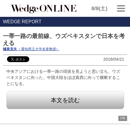
8/8(土)
WEDGE REPORT
一帯一路の最前線、ウズベキスタンで日本を考
える
樋泉克夫
（ 愛知県立大学名誉教授）
2018/04/21
中央アジアにおける一帯一路の現状を見ようと思い立ち、ウズ
ベキスタンに向った。中国大陸をほぼ真西に向って横断するこ
とになる。
本文を読む
PR