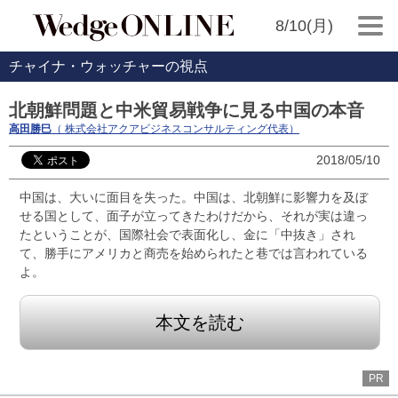
8/10(月)
チャイナ・ウォッチャーの視点
北朝鮮問題と中米貿易戦争に見る中国の本音
高田勝巳
（ 株式会社アクアビジネスコンサルティング代表）
2018/05/10
中国は、大いに面目を失った。中国は、北朝鮮に影響力を及ぼ
せる国として、面子が立ってきたわけだから、それが実は違っ
たということが、国際社会で表面化し、金に「中抜き」され
て、勝手にアメリカと商売を始められたと巷では言われている
よ。
本文を読む
PR