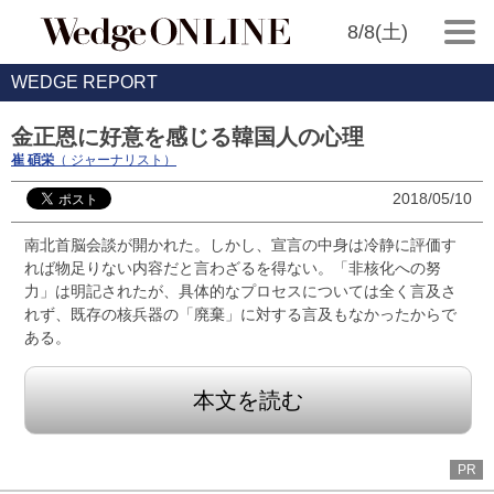
8/8(土)
WEDGE REPORT
金正恩に好意を感じる韓国人の心理
崔 碩栄
（ ジャーナリスト）
2018/05/10
南北首脳会談が開かれた。しかし、宣言の中身は冷静に評価す
れば物足りない内容だと言わざるを得ない。「非核化への努
力」は明記されたが、具体的なプロセスについては全く言及さ
れず、既存の核兵器の「廃棄」に対する言及もなかったからで
ある。
本文を読む
PR