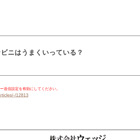
ンビニはうまくいっている？
。
ー送信設定を有効にしてください。
rticles/-/12813