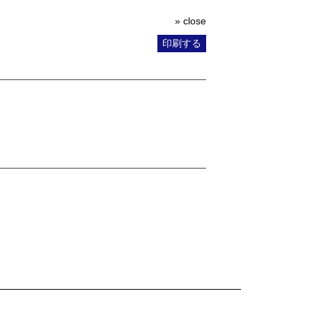
» close
印刷する