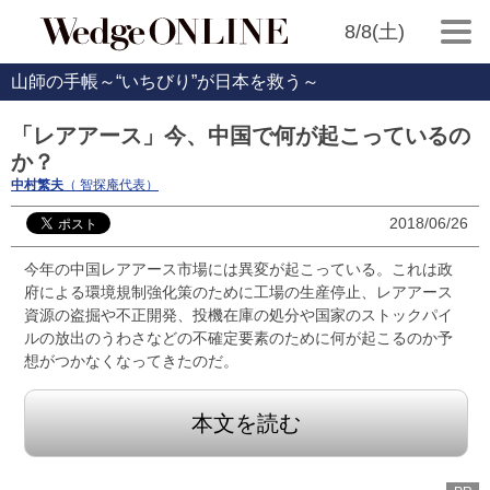
8/8(土)
山師の手帳～“いちびり”が日本を救う～
「レアアース」今、中国で何が起こっているの
か？
中村繁夫
（ 智探庵代表）
2018/06/26
今年の中国レアアース市場には異変が起こっている。これは政
府による環境規制強化策のために工場の生産停止、レアアース
資源の盗掘や不正開発、投機在庫の処分や国家のストックパイ
ルの放出のうわさなどの不確定要素のために何が起こるのか予
想がつかなくなってきたのだ。
本文を読む