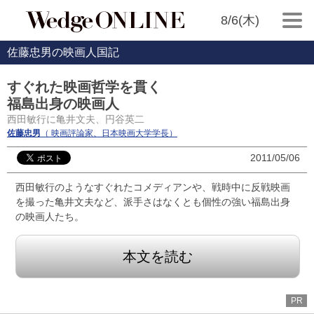
8/6(木)
佐藤忠男の映画人国記
すぐれた映画哲学を貫く
福島出身の映画人
西田敏行に亀井文夫、円谷英二
佐藤忠男
（ 映画評論家、日本映画大学学長）
2011/05/06
西田敏行のようなすぐれたコメディアンや、戦時中に反戦映画
を撮った亀井文夫など、派手さはなくとも個性の強い福島出身
の映画人たち。
本文を読む
PR