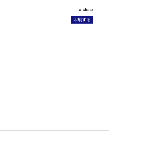
» close
印刷する