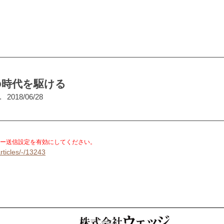
の時代を駆ける
…
2018/06/28
。
ー送信設定を有効にしてください。
rticles/-/13243