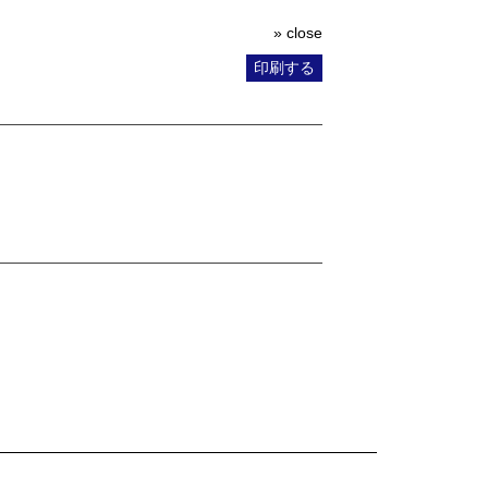
» close
印刷する