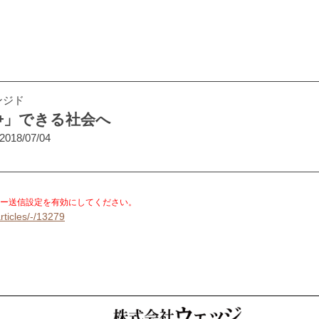
ンジド
争」できる社会へ
2018/07/04
。
ー送信設定を有効にしてください。
rticles/-/13279