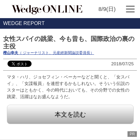
8/9(日)
WEDGE REPORT
女性スパイの跳梁、今も昔も、国際政治の裏の
主役
樫山幸夫
（ ジャーナリスト、元産經新聞論説委員長）
2018/07/25
マタ・ハリ、ジョセフィン・ベーカーなどと聞くと、「女スパ
イ」、「女諜報員」を連想するかもしれない。そういう伝説の
スターはともかく、今の時代においても、その分野での女性の
跳梁、活躍はなお盛んなようだ。
本文を読む
PR