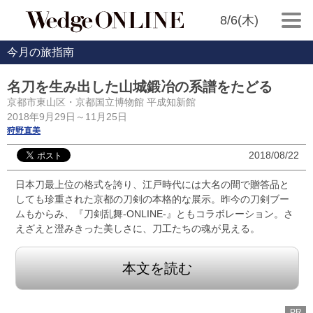
8/6(木)
今月の旅指南
名刀を生み出した山城鍛冶の系譜をたどる
京都市東山区・京都国立博物館 平成知新館
2018年9月29日～11月25日
狩野直美
2018/08/22
日本刀最上位の格式を誇り、江戸時代には大名の間で贈答品と
しても珍重された京都の刀剣の本格的な展示。昨今の刀剣ブー
ムもからみ、『刀剣乱舞-ONLINE-』ともコラボレーション。さ
えざえと澄みきった美しさに、刀工たちの魂が見える。
本文を読む
PR