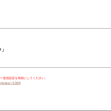
つ」
）
。
ー送信設定を有効にしてください。
rticles/-/1369