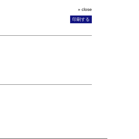
» close
印刷する