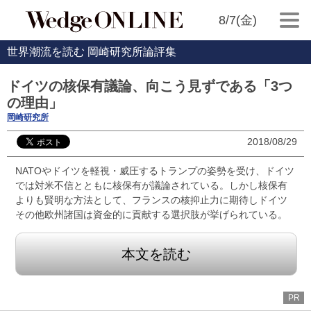
8/7(金)
世界潮流を読む 岡崎研究所論評集
ドイツの核保有議論、向こう見ずである「3つ
の理由」
岡崎研究所
2018/08/29
NATOやドイツを軽視・威圧するトランプの姿勢を受け、ドイツ
では対米不信とともに核保有が議論されている。しかし核保有
よりも賢明な方法として、フランスの核抑止力に期待しドイツ
その他欧州諸国は資金的に貢献する選択肢が挙げられている。
本文を読む
PR