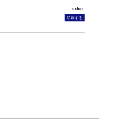
» close
印刷する