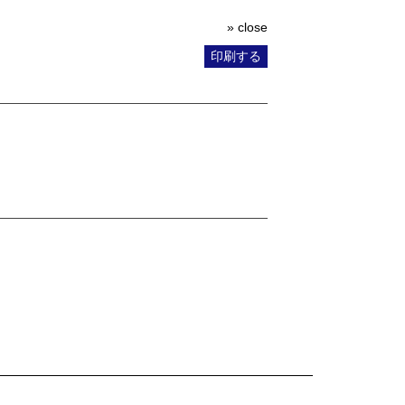
» close
印刷する