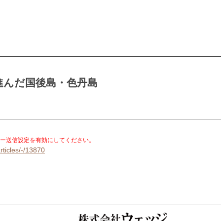
進んだ国後島・色丹島
。
ー送信設定を有効にしてください。
rticles/-/13870