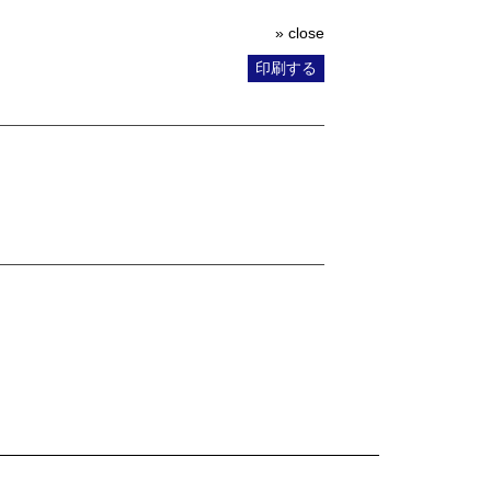
» close
印刷する