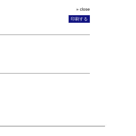
» close
印刷する