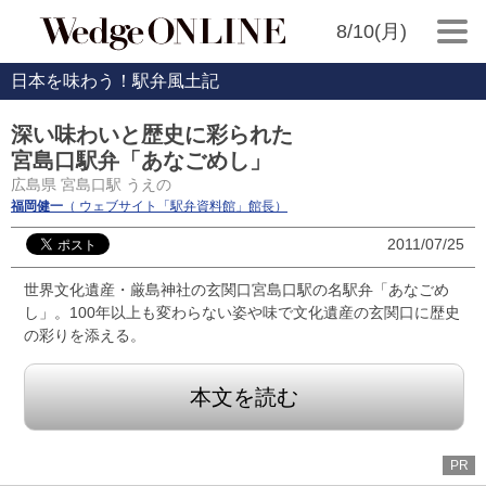
8/10(月)
日本を味わう！駅弁風土記
深い味わいと歴史に彩られた
宮島口駅弁「あなごめし」
広島県 宮島口駅 うえの
福岡健一
（ ウェブサイト「駅弁資料館」館長）
2011/07/25
世界文化遺産・厳島神社の玄関口宮島口駅の名駅弁「あなごめ
し」。100年以上も変わらない姿や味で文化遺産の玄関口に歴史
の彩りを添える。
本文を読む
PR