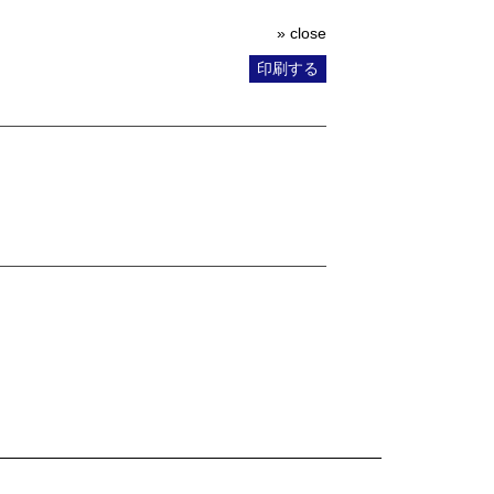
» close
印刷する