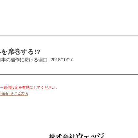
を席巻する!?
日本の稲作に賭ける理由
2018/10/17
。
ー送信設定を有効にしてください。
rticles/-/14225