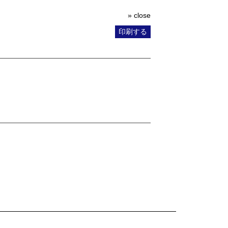
» close
印刷する