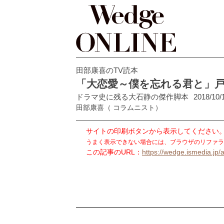
田部康喜のTV読本
「大恋愛～僕を忘れる君と」
ドラマ史に残る大石静の傑作脚本
2018/10/
田部康喜
（ コラムニスト）
サイトの印刷ボタンから表示してください
うまく表示できない場合には、ブラウザのリファラ
この記事のURL：
https://wedge.ismedia.jp/a