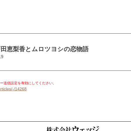
戸田恵梨香とムロツヨシの恋物語
19
。
ー送信設定を有効にしてください。
rticles/-/14268