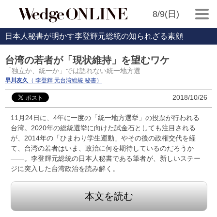
8/9(日)
日本人秘書が明かす李登輝元総統の知られざる素顔
台湾の若者が「現状維持」を望むワケ
「独立か、統一か」では語れない統一地方選
早川友久
（ 李登輝 元台湾総統 秘書）
2018/10/26
11月24日に、4年に一度の「統一地方選挙」の投票が行われる
台湾。2020年の総統選挙に向けた試金石としても注目される
が、2014年の「ひまわり学生運動」やその後の政権交代を経
て、台湾の若者はいま、政治に何を期待しているのだろうか
――。李登輝元総統の日本人秘書である筆者が、新しいステー
ジに突入した台湾政治を読み解く。
本文を読む