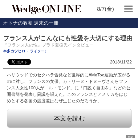
8/7(金)
オトナの教養 週末の一冊
フランス人がこんなにも性愛を大切にする理由
『フランス人の性』プラド夏樹氏インタビュー
本多カツヒロ
（ ライター）
2018/11/22
ハリウッドでのセクハラ告発など世界的に#MeToo運動が広がる
のに対し、フランスの女優、カトリーヌ・ドヌーヴさんらフラ
ンス人女性100人が「ル・モンド」に「口説く自由を」などの公
開書簡を発表し異議を唱えた。このフランスとアメリカをはじ
めとする各国の温度差はなぜ生じたのだろうか。
本文を読む
PR