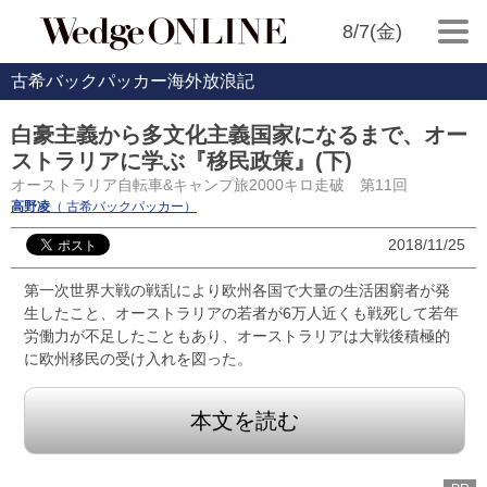
8/7(金)
古希バックパッカー海外放浪記
白豪主義から多文化主義国家になるまで、オー
ストラリアに学ぶ『移民政策』(下)
オーストラリア自転車&キャンプ旅2000キロ走破 第11回
高野凌
（ 古希バックパッカー）
2018/11/25
第一次世界大戦の戦乱により欧州各国で大量の生活困窮者が発
生したこと、オーストラリアの若者が6万人近くも戦死して若年
労働力が不足したこともあり、オーストラリアは大戦後積極的
に欧州移民の受け入れを図った。
本文を読む