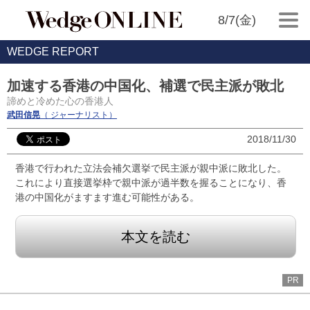
8/7(金)
WEDGE REPORT
加速する香港の中国化、補選で民主派が敗北
諦めと冷めた心の香港人
武田信晃
（ ジャーナリスト）
2018/11/30
香港で行われた立法会補欠選挙で民主派が親中派に敗北した。
これにより直接選挙枠で親中派が過半数を握ることになり、香
港の中国化がますます進む可能性がある。
本文を読む
PR