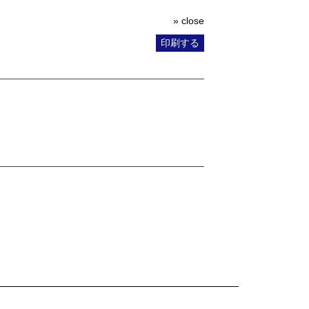
» close
印刷する