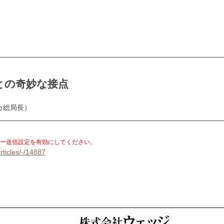
との奇妙な接点
カ総局長）
。
ー送信設定を有効にしてください。
rticles/-/14887