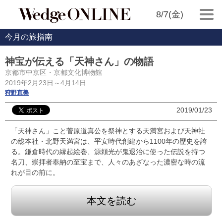
8/7(金)
今月の旅指南
神宝が伝える「天神さん」の物語
京都市中京区・京都文化博物館
2019年2月23日～4月14日
狩野直美
2019/01/23
「天神さん」こと菅原道真公を祭神とする天満宮および天神社
の総本社・北野天満宮は、平安時代創建から1100年の歴史を誇
る。鎌倉時代の縁起絵巻、源頼光が鬼退治に使った伝説を持つ
名刀、崇拝者奉納の至宝まで、人々のあざなった濃密な時の流
れが目の前に。
本文を読む