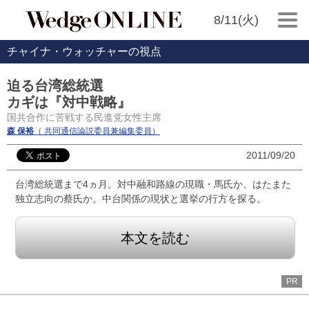
8/11(火)
チャイナ・ウォッチャーの視点
迫る台湾総統選
カギは『対中戦略』
国共合作に苦戦する民進党女性主席
森 保裕
（ 共同通信論説委員兼編集委員）
2011/09/20
台湾総統選まで4ヵ月。対中融和路線の現職・馬氏か、はたまた
独立志向の蔡氏か。中台関係の現状と選挙の行方を探る。
本文を読む
PR