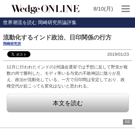
8/10(月)
世界潮流を読む 岡崎研究所論評集
流動化するインド政治、日印関係の行方
岡崎研究所
2019/01/23
12月に行われたインドの1州議会選挙では予想に反して野党が複
数の州で勝利した。モディ率いる与党の不敗神話に陰りが見
え、政治が流動化している。一方で日印間は安定しており、政
権交代が起こっても変化はないと思われる。
本文を読む
PR