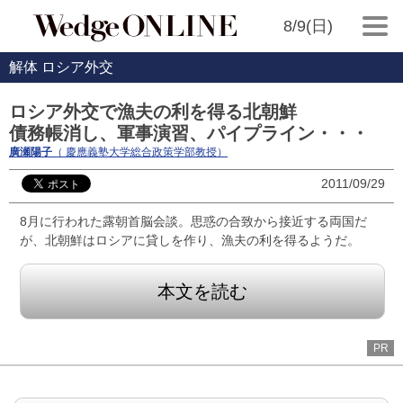
8/9(日)
解体 ロシア外交
ロシア外交で漁夫の利を得る北朝鮮
債務帳消し、軍事演習、パイプライン・・・
廣瀬陽子
（ 慶應義塾大学総合政策学部教授）
2011/09/29
8月に行われた露朝首脳会談。思惑の合致から接近する両国だ
が、北朝鮮はロシアに貸しを作り、漁夫の利を得るようだ。
本文を読む
PR