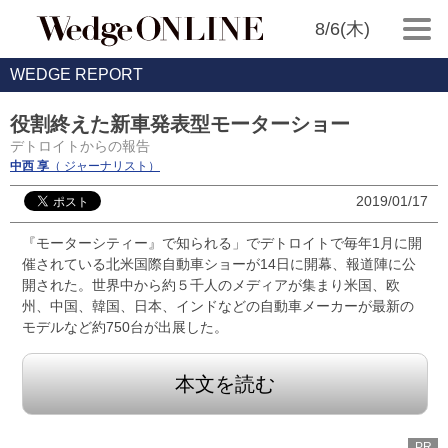
8/6(木)
WEDGE REPORT
役割終えた新車発表型モーターショー
デトロイトからの報告
中西 享
（ ジャーナリスト）
2019/01/17
『モーターシティー』で知られる」でデトロイトで毎年1月に開
催されている北米国際自動車ショーが14日に開幕、報道陣に公
開された。世界中から約５千人のメディアが集まり米国、欧
州、中国、韓国、日本、インドなどの自動車メーカーが最新の
モデルなど約750台が出展した。
本文を読む
PR