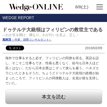
8/8(土)
WEDGE REPORT
ドゥテルテ大統領はフィリピンの救世主である
―わが言を聞け、猥なり。わが行いを見よ、正し－
風樹茂
（ 作家、国際コンサルタント）
2019/02/09
海外で仕事をすると必ず、フィリピンの同僚を得る。英語を話
し、そこそこ仕事もでき、性格も悪くなく、給与も日本人ほど
高くはない。だから日本企業はこぞって彼らを雇う。ベネズエ
ラにいたときもそうだ。ちょうどドゥテルテ大統領の政権が始
まったころで、フィリピン人の同僚数人は、全員が彼を支持し
ていた。
本文を読む