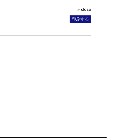
» close
印刷する