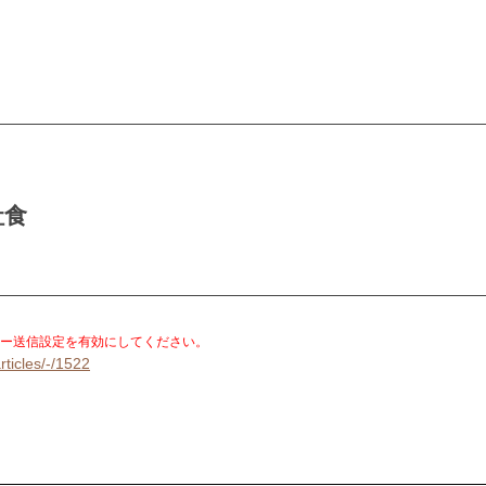
社食
。
ー送信設定を有効にしてください。
rticles/-/1522