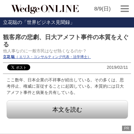
8/9(日)
立花聡の「世界ビジネス見聞録」
観客席の悲劇、日大アメフト事件の本質をえぐ
る
他人事なのに一般市民はなぜ熱くなるのか？
立花 聡
（ エリス・コンサルティング代表・法学博士）
2019/02/11
ここ数年、日本企業の不祥事が続出している。その多くは、思
考停止、権威に盲従することに起因している。本質的には日大
アメフト事件と病巣を共有している。
本文を読む
PR