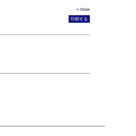
» close
印刷する