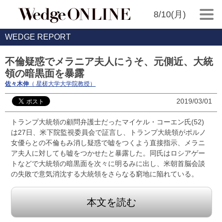
8/10(月)
WEDGE REPORT
不倫疑惑でメラニア夫人にうそ、元側近、大統
領の暗黒面を暴露
佐々木伸
（ 星槎大学大学院教授）
2019/03/01
トランプ大統領の顧問弁護士だったマイケル・コーエン氏(52)
は27日、米下院監視委員会で証言し、トランプ大統領がポルノ
女優らとの不倫もみ消し疑惑で嘘をつくよう直接指示、メラニ
ア夫人に対しても嘘をつかせたと暴露した。同氏はロシアゲー
トなどで大統領の暗黒面を次々に明るみに出し、米朝首脳会談
の失敗で意気消沈する大統領をさらなる窮地に陥れている。
本文を読む