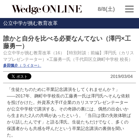
8/8(土)
公立中学が挑む教育改革
誰かと自分を比べる必要なんてない（澤円×工
藤勇一）
公立中学が挑む教育改革（16）【特別対談：前編】澤円氏（カリス
マプレゼンテーター）×工藤勇一氏（千代田区立麹町中学校 校長）
多田慎介
（ ライター）
2019/03/04
「生徒たちのために卒業記念講演をしてくれませんか？」
――2017年、麹町中学校長の工藤勇一氏は澤円氏へそんな依頼
を投げかけた。外資系大手IT企業のカリスマプレゼンテーター
が公立中学校で講演する。その奇跡の裏には、偶然の出会いか
ら生まれた2人の共鳴があったという。「当日は僕の失敗体験ば
かり話したんです」と語る澤氏。生徒たちだけでなく、多くの
保護者からも共感を呼んだという卒業記念講演の裏側を聞い
た。