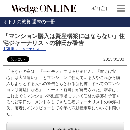
8/7(金)
オトナの教養 週末の一冊
「マンション購入は資産構築にはならない」住
宅ジャーナリストの榊氏が警告
中西 享
（ ジャーナリスト）
2019/03/08
「あなたの家は、『一生モノ』ではありません。『買えば安
心』は大間違い」―とマンションに住んでいる人やこれから購
入しようとする人への警告ともとれる新刊書「すべてのマンシ
ョンは廃墟になる」（イースト新書）が発売された。著者は、
これまでもマンション不動産市場について価格の暴落を予言す
るなど辛口のコメントをしてきた住宅ジャーナリストの榊淳司
氏。著者にインタビューして今年の不動産市場についても聞い
た。