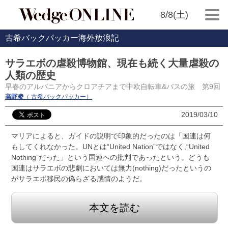
8/8(土)
古希バックパッカー海外放浪記
サラエボの虐殺博物館、現在も続く大量虐殺の
人類の歴史
早春のアルバニアからクロアチアまで中欧自転車&バスの旅 第9回
高野凌
（ 古希バックパッカー）
2019/03/10
マリアによると、ガイドの説明で印象的だったのは「国連は何
もしてくれなかった。UNとは“United Nation”ではなく,“United
Nothing”だった」という国連への批判であったという。どうも
国連はサラエボの悲劇においては無力(nothing)だったというの
がサラエボ移民の偽らざる感情のようだ。
本文を読む