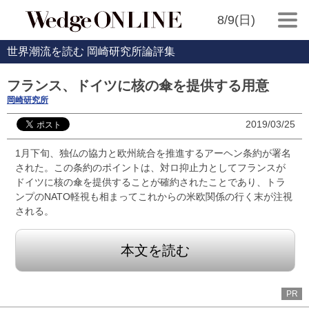
8/9(日)
世界潮流を読む 岡崎研究所論評集
フランス、ドイツに核の傘を提供する用意
岡崎研究所
2019/03/25
1月下旬、独仏の協力と欧州統合を推進するアーヘン条約が署名
された。この条約のポイントは、対ロ抑止力としてフランスが
ドイツに核の傘を提供することが確約されたことであり、トラ
ンプのNATO軽視も相まってこれからの米欧関係の行く末が注視
される。
本文を読む
PR