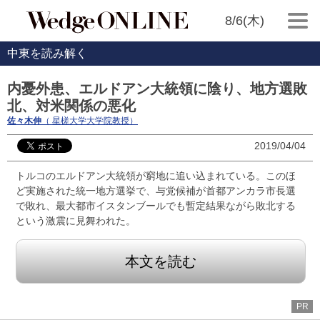
8/6(木)
中東を読み解く
内憂外患、エルドアン大統領に陰り、地方選敗
北、対米関係の悪化
佐々木伸
（ 星槎大学大学院教授）
2019/04/04
トルコのエルドアン大統領が窮地に追い込まれている。このほ
ど実施された統一地方選挙で、与党候補が首都アンカラ市長選
で敗れ、最大都市イスタンブールでも暫定結果ながら敗北する
という激震に見舞われた。
本文を読む
PR