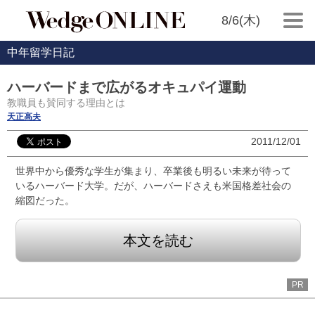
8/6(木)
中年留学日記
ハーバードまで広がるオキュパイ運動
教職員も賛同する理由とは
天正高夫
2011/12/01
世界中から優秀な学生が集まり、卒業後も明るい未来が待って
いるハーバード大学。だが、ハーバードさえも米国格差社会の
縮図だった。
本文を読む
PR