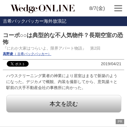
8/7(金)
古希バックパッカー海外放浪記
コーポ○○は典型的な不人気物件？長期空室の恐
怖
『にわか大家はつらいよ。限界アパート物語』 第2回
高野凌
（ 古希バックパッカー）
2019/04/21
ハウスクリーニング業者の神業により居室はまるで新築のよう
になった。デジカメで概観、内装を撮影してから、意気揚々と
駅前の大手不動産会社の事務所に向かった。
本文を読む
PR