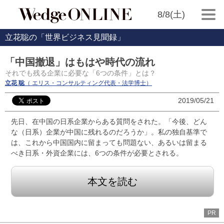
8/8(土)
立花聡の「世界ビジネス見聞録」
「中国撤退」はもはや時代の流れ
それでも残る企業に必要な「6つの条件」とは？
立花 聡
（ エリス・コンサルティング代表・法学博士）
2019/05/21
先日、在中国の日系企業からある質問をされた。「今後、どん
な（日系）企業が中国に残れるのだろうか」。私の独自基準で
は、これから中国国内に留まっても問題ない、あるいは留まる
べき日系・外資企業には、6つの条件が必要とされる。
本文を読む
PR