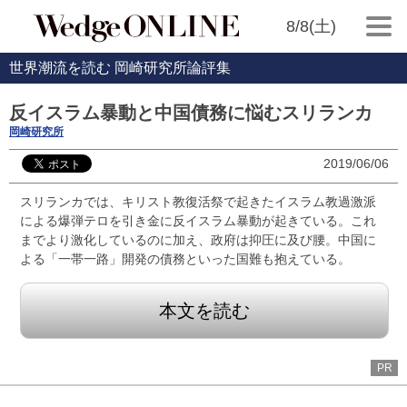
8/8(土)
世界潮流を読む 岡崎研究所論評集
反イスラム暴動と中国債務に悩むスリランカ
岡崎研究所
2019/06/06
スリランカでは、キリスト教復活祭で起きたイスラム教過激派
による爆弾テロを引き金に反イスラム暴動が起きている。これ
までより激化しているのに加え、政府は抑圧に及び腰。中国に
よる「一帯一路」開発の債務といった国難も抱えている。
本文を読む
PR