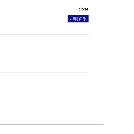
» close
印刷する