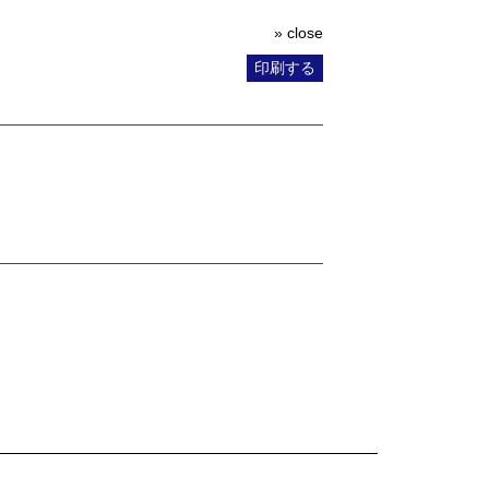
» close
印刷する